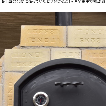
年⁉仕事の合間に造っていたピザ窯がここ１ヶ月全集中で完成致