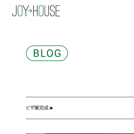
ピザ窯完成🔥